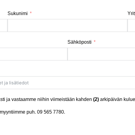
Sukunimi
Yri
Sähköposti
ti ja vastaamme niihin viimeistään kahden
(2)
arkipäivän kulue
tä myyntiimme puh.
09 565 7780
.