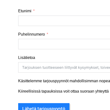
Etunimi
Puhelinnumero
Lisätietoa
Käsittelemme tarjouspyynnöt mahdollisimman nopeas
Kiireellisissä tapauksissa voit ottaa suoraan yhteyt
Lähetä tarjouspyyntö