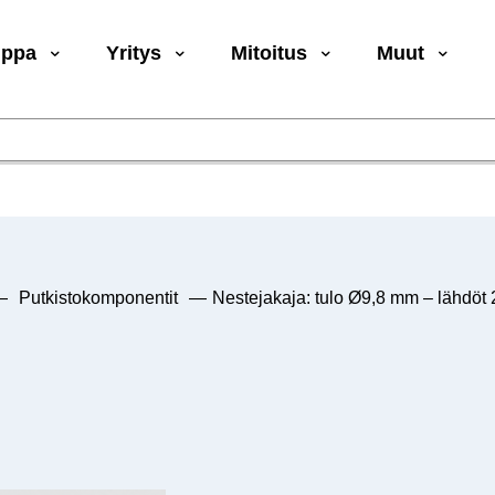
uppa
Yritys
Mitoitus
Muut
—
Putkistokomponentit
—
Nestejakaja: tulo Ø9,8 mm – lähdöt