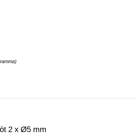
ogramma)
döt 2 x Ø5 mm