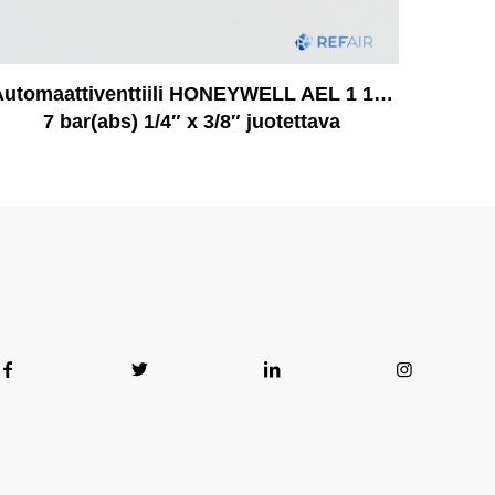
Automaattiventtiili HONEYWELL AEL 1 1…
7 bar(abs) 1/4″ x 3/8″ juotettava