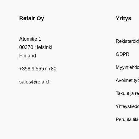
Refair Oy
Yritys
Atomitie 1
Rekisteröi
00370 Helsinki
GDPR
Finland
Myyntiehdo
+358 9 5657 780
Avoimet ty
sales@refair.fi
Takuut ja r
Yhteystiedo
Peruuta til