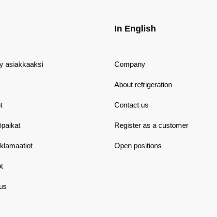
In English
dy asiakkaaksi
Company
About refrigeration
t
Contact us
öpaikat
Register as a customer
eklamaatiot
Open positions
t
aus