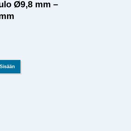
tulo Ø9,8 mm –
5 mm
 Sisään