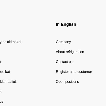
In English
dy asiakkaaksi
Company
About refrigeration
t
Contact us
öpaikat
Register as a customer
eklamaatiot
Open positions
t
aus