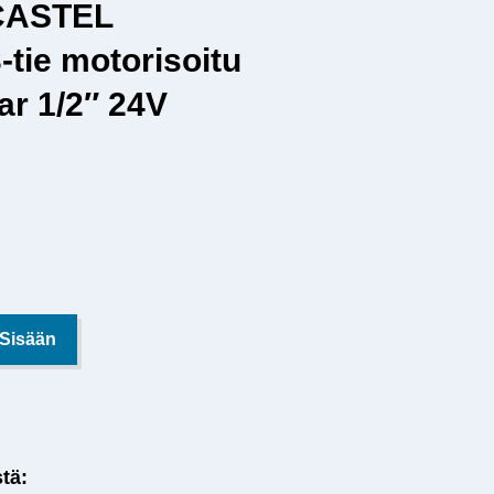
i CASTEL
tie motorisoitu
r 1/2″ 24V
 Sisään
stä: