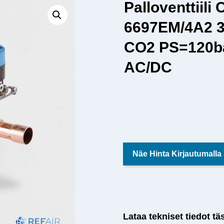
Palloventtiil
6697EM/4A2 3-
CO2 PS=120ba
AC/DC
Näe Hinta Kirjautumalla
Lataa tekniset tiedot tä