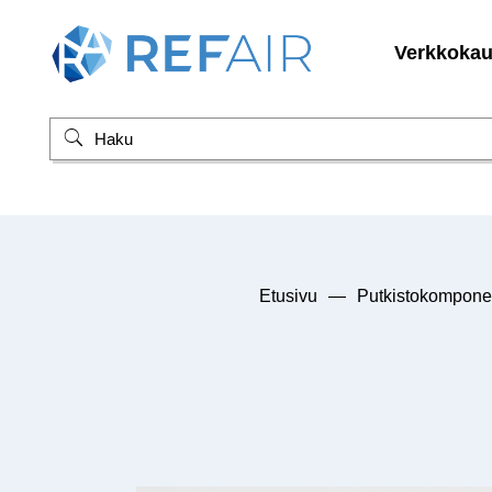
Verkkoka
Etusivu
—
Putkistokomponen