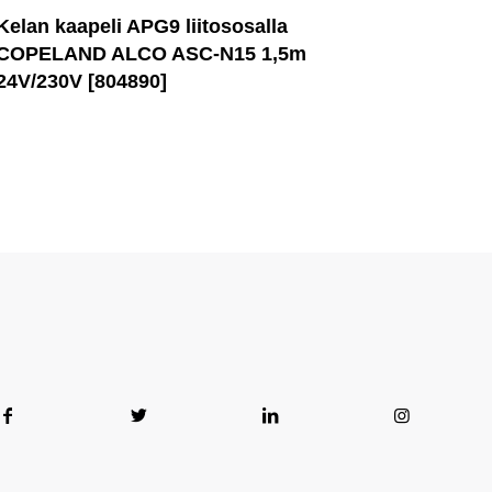
Kelan kaapeli APG9 liitososalla
COPELAND ALCO ASC-N15 1,5m
24V/230V [804890]