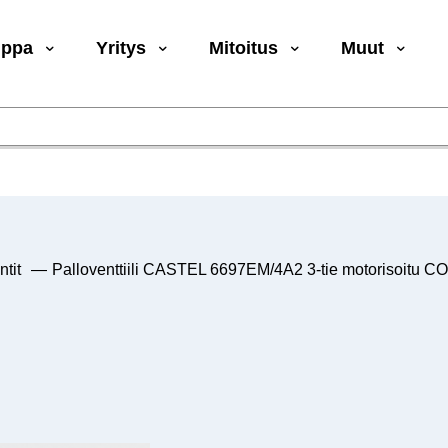
uppa
Yritys
Mitoitus
Muut
tit
—
Palloventtiili CASTEL 6697EM/4A2 3-tie motorisoitu 