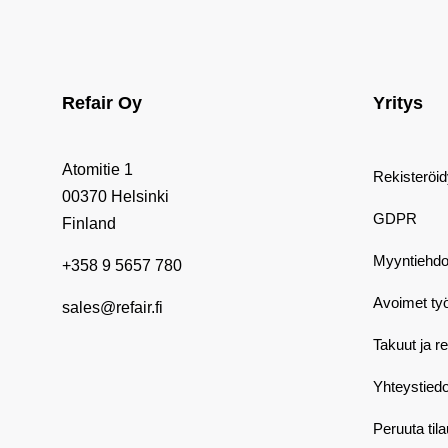
Refair Oy
Yritys
Atomitie 1
Rekisteröi
00370 Helsinki
GDPR
Finland
Myyntiehdo
+358 9 5657 780
Avoimet ty
sales@refair.fi
Takuut ja r
Yhteystiedo
Peruuta til