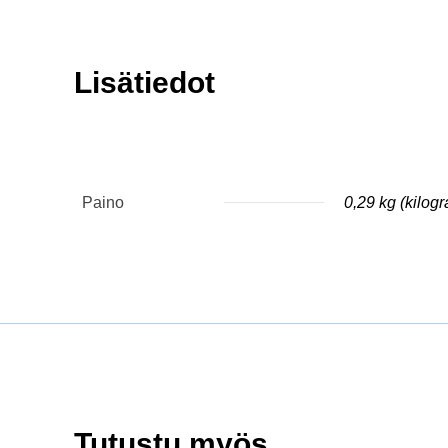
Lisätiedot
Paino
0,29 kg (kilog
Tutustu myös