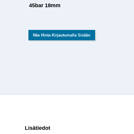
45bar 18mm
Näe Hinta Kirjautumalla Sisään
Lisätiedot