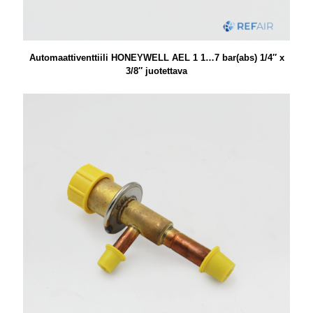
Automaattiventtiili HONEYWELL AEL 1 1…7 bar(abs) 1/4″ x
3/8″ juotettava