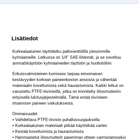
Lisätiedot
Korkealaatuinen täyttöletku palloventtiilillä yleisimmille
kylmäaineille. Letkussa on 1/4″ SAE-liitännät, ja se soveltuu
ammattikäyttöön kylmäaineiden täyttöön ja huoltotöihin.
Erikoisvalmisteinen kumiseos tarjoaa erinomaisen
kestävyyden korkean paineenkeston ansiosta ja vähentää
materiaalin kovettumista sekä haurastumista. Kaikki letkut on
varustettu PTFE-tiivisteillä, jotka on kiinnitetty liitosmutteriin
erityisellä lukitusjärjestelmällä. Tämä estää tiivisteen
irtoamisen paineen vaikutuksesta.
Ominaisuudet:
• Vaihdettava PTFE-tiiviste puhallussuojauksella
• Korkealaatuinen materiaali pitkää käyttöikää varten
• Kestää kovettumista ja haurastumista
• Hammastetut liitosmutterit paremman otteen varmistamiseksi