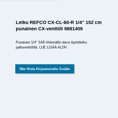
Letku REFCO CX-CL-60-R 1/4″ 152 cm
punainen CX-venttiili 9881409
Punainen 1/4″ SAE-liitännällä oleva täyttöletku
palloventtiilillä. LUE LISÄÄ ALTA!
Näe Hinta Kirjautumalla Sisään