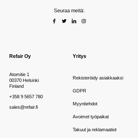
Seuraa meitä:
Refair Oy
Yritys
Atomitie 1
Rekisteröidy asiakkaaksi
00370 Helsinki
Finland
GDPR
+358 9 5657 780
Myyntiehdot
sales@refair.fi
Avoimet työpaikat
Takuut ja reklamaatiot