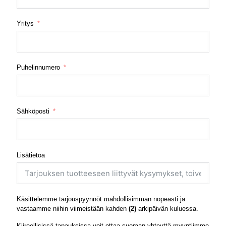
Yritys
Puhelinnumero
Sähköposti
Lisätietoa
Käsittelemme tarjouspyynnöt mahdollisimman nopeasti ja
vastaamme niihin viimeistään kahden
(2)
arkipäivän kuluessa.
Kiireellisissä tapauksissa voit ottaa suoraan yhteyttä myyntiimme