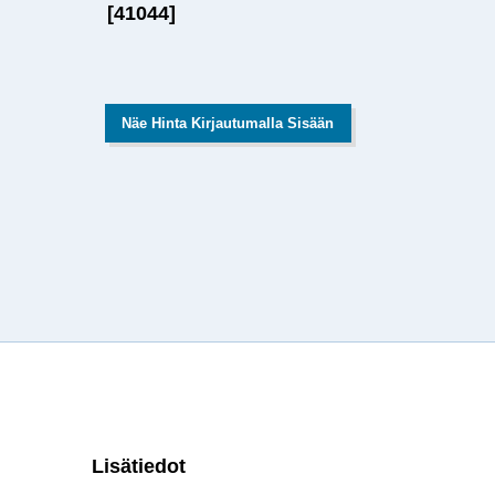
[41044]
Näe Hinta Kirjautumalla Sisään
Lisätiedot