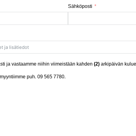
Sähköposti
ti ja vastaamme niihin viimeistään kahden
(2)
arkipäivän kulue
tä myyntiimme puh.
09 565 7780
.