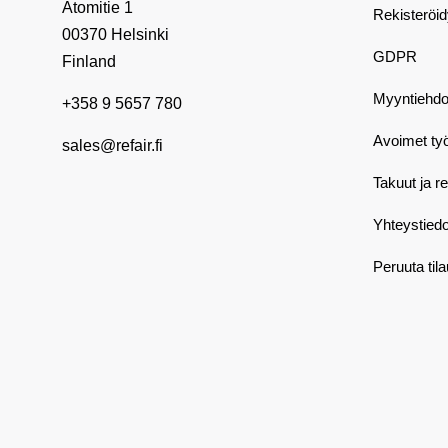
Atomitie 1
Rekisteröi
00370 Helsinki
GDPR
Finland
Myyntiehdo
+358 9 5657 780
Avoimet ty
sales@refair.fi
Takuut ja r
Yhteystiedo
Peruuta til