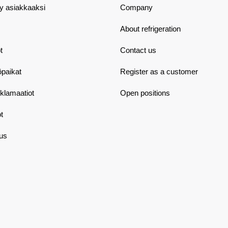
dy asiakkaaksi
Company
About refrigeration
t
Contact us
öpaikat
Register as a customer
eklamaatiot
Open positions
t
aus