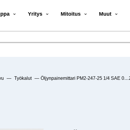
uppa
Yritys
Mitoitus
Muut
vu
—
Työkalut
—
Öljynpainemittari PM2-247-25 1/4 SAE 0…