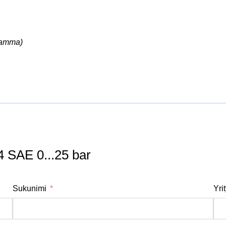
ramma)
4 SAE 0...25 bar
Sukunimi
Yri