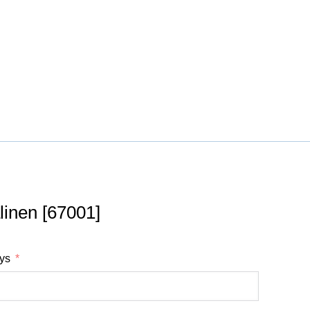
linen [67001]
tys