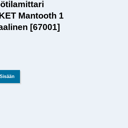
ötilamittari
ET Mantooth 1
aalinen [67001]
 Sisään