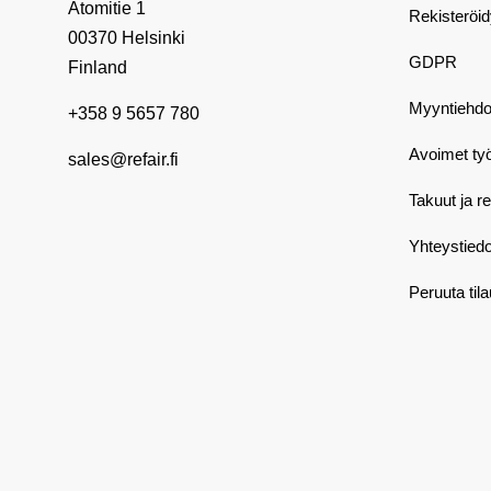
Atomitie 1
Rekisteröi
00370 Helsinki
GDPR
Finland
Myyntiehdo
+358 9 5657 780
Avoimet ty
sales@refair.fi
Takuut ja r
Yhteystiedo
Peruuta til