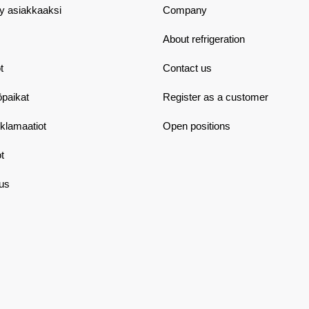
dy asiakkaaksi
Company
About refrigeration
t
Contact us
öpaikat
Register as a customer
eklamaatiot
Open positions
t
aus