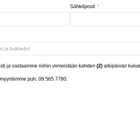
Sähköposti
ti ja vastaamme niihin viimeistään kahden
(2)
arkipäivän kulue
tä myyntiimme puh.
09 565 7780
.