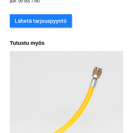
puh.
09 565 7780
.
Lähetä tarjouspyyntö
Tutustu myös