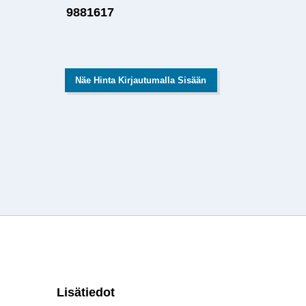
9881617
Näe Hinta Kirjautumalla Sisään
Lisätiedot