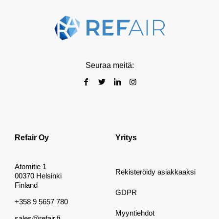
Seuraa meitä:
Refair Oy
Yritys
Atomitie 1
Rekisteröidy asiakkaaksi
00370 Helsinki
Finland
GDPR
+358 9 5657 780
Myyntiehdot
sales@refair.fi