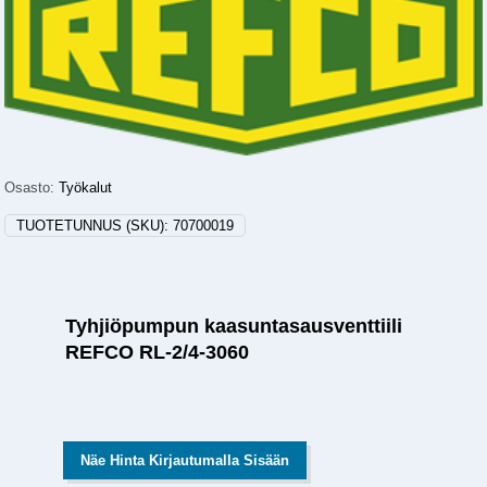
Osasto:
Työkalut
TUOTETUNNUS (SKU):
70700019
Tyhjiöpumpun kaasuntasausventtiili
REFCO RL-2/4-3060
Näe Hinta Kirjautumalla Sisään