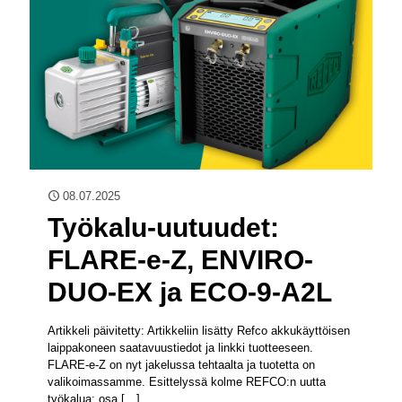
08.07.2025
Työkalu-uutuudet:
FLARE-e-Z, ENVIRO-
DUO-EX ja ECO-9-A2L
Artikkeli päivitetty: Artikkeliin lisätty Refco akkukäyttöisen
laippakoneen saatavuustiedot ja linkki tuotteeseen.
FLARE-e-Z on nyt jakelussa tehtaalta ja tuotetta on
valikoimassamme. Esittelyssä kolme REFCO:n uutta
työkalua: osa
[…]