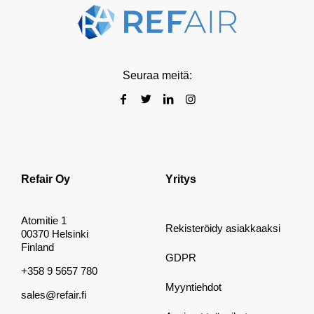
Seuraa meitä:
Refair Oy
Yritys
Atomitie 1
Rekisteröidy asiakkaaksi
00370 Helsinki
Finland
GDPR
+358 9 5657 780
Myyntiehdot
sales@refair.fi