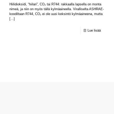
Hiilidioksidi, “hiilari”, CO₂ tai R744: rakkaalla lapsella on monta
nimeä, ja niin on myös tällä kylmäaineella. Viralliselta ASHRAE-
koodiltaan R744, CO₂ ei ole uusi keksintö kylmäaineena, mutta
[…]
Lue lisää