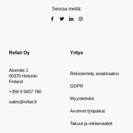
Seuraa meitä:
Refair Oy
Yritys
Atomitie 1
Rekisteröidy asiakkaaksi
00370 Helsinki
Finland
GDPR
+358 9 5657 780
Myyntiehdot
sales@refair.fi
Avoimet työpaikat
Takuut ja reklamaatiot