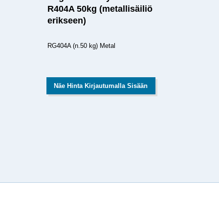
R404A 50kg (metallisäiliö
erikseen)
RG404A (n.50 kg) Metal
Näe Hinta Kirjautumalla Sisään