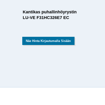
Kantikas puhallinhöyrystin
LU-VE F31HC326E7 EC
Näe Hinta Kirjautumalla Sisään