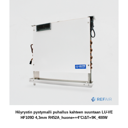
Höyrystin pystymalli puhallus kahteen suuntaan LU-VE
HF109D 4,3mm R452A_huone=+4°C/ΔT=9K_400W