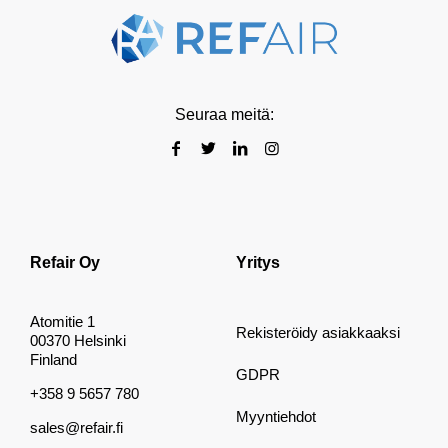
Seuraa meitä:
Refair Oy
Yritys
Atomitie 1
Rekisteröidy asiakkaaksi
00370 Helsinki
Finland
GDPR
+358 9 5657 780
Myyntiehdot
sales@refair.fi