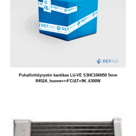
Puhallinhöyrystin kantikas LU-VE S3HC106N50 5mm
R452A_huone=+4°C/ΔT=9K_6300W