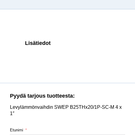
Lisätiedot
Pyydä tarjous tuotteesta:
Levylämmönvaihdin SWEP B25THx20/1P-SC-M 4 x
1″
Etunimi