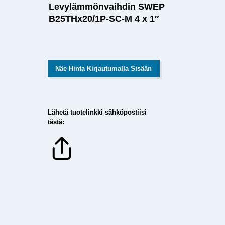
Levylämmönvaihdin SWEP
B25THx20/1P-SC-M 4 x 1″
Näe Hinta Kirjautumalla Sisään
Lähetä tuotelinkki sähköpostiisi
tästä: