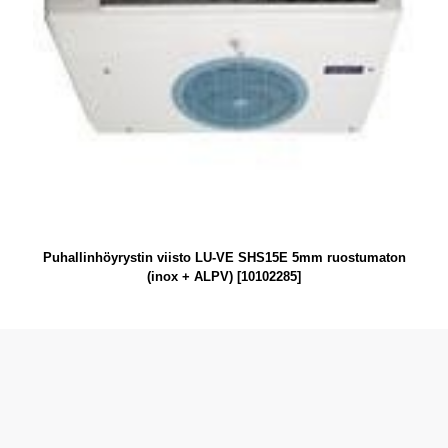
Puhallinhöyrystin viisto LU-VE SHS15E 5mm ruostumaton
(inox + ALPV) [10102285]