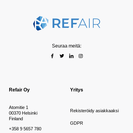
Seuraa meitä:
Refair Oy
Yritys
Atomitie 1
Rekisteröidy asiakkaaksi
00370 Helsinki
Finland
GDPR
+358 9 5657 780