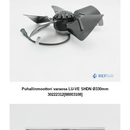
Puhallinmoottori varaosa LU-VE SHDN Ø330mm
30222312[88003108]