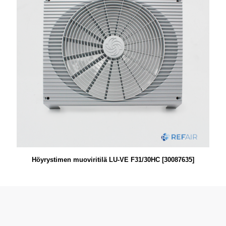
Höyrystimen muoviritilä LU-VE F31/30HC [30087635]