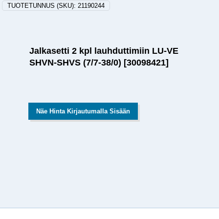
TUOTETUNNUS (SKU):
21190244
Jalkasetti 2 kpl lauhduttimiin LU-VE
SHVN-SHVS (7/7-38/0) [30098421]
Näe Hinta Kirjautumalla Sisään