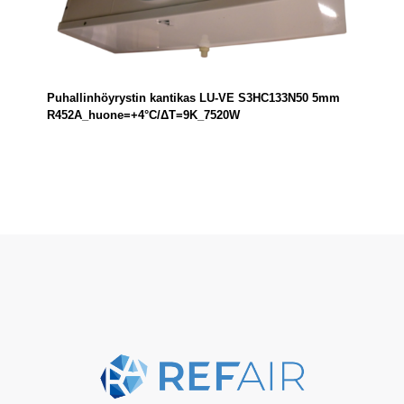
Puhallinhöyrystin kantikas LU-VE S3HC133N50 5mm
R452A_huone=+4°C/ΔT=9K_7520W