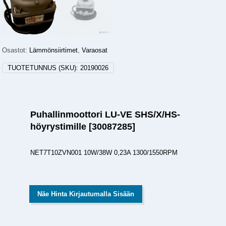
Osastot:
Lämmönsiirtimet
,
Varaosat
TUOTETUNNUS (SKU):
20190026
Puhallinmoottori LU-VE SHS/X/HS-
höyrystimille [30087285]
NET7T10ZVN001 10W/38W 0,23A 1300/1550RPM
Näe Hinta Kirjautumalla Sisään