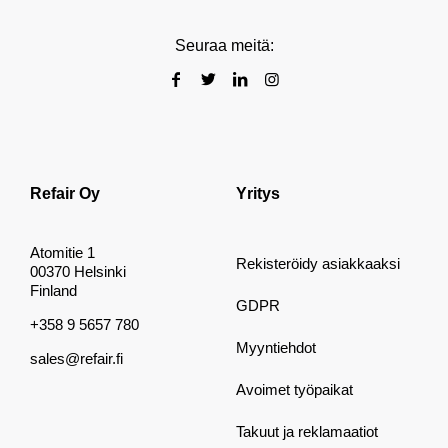
Seuraa meitä:
Refair Oy
Yritys
Atomitie 1
Rekisteröidy asiakkaaksi
00370 Helsinki
Finland
GDPR
+358 9 5657 780
Myyntiehdot
sales@refair.fi
Avoimet työpaikat
Takuut ja reklamaatiot