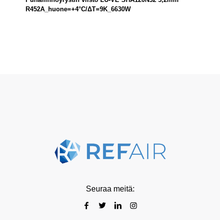
R452A_huone=+4°C/ΔT=9K_6630W
Seuraa meitä: