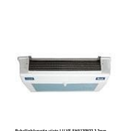
Puhallinhöyrystin viisto LU-VE SHA120N32 3,2mm