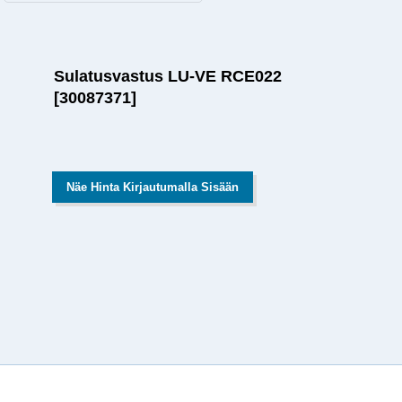
Sulatusvastus LU-VE RCE022
[30087371]
Näe Hinta Kirjautumalla Sisään