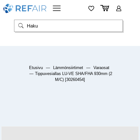
Etusivu
—
Lämmönsiirtimet
—
Varaosat
—
Tippuvesiallas LU-VE SHA/FHA 930mm (2
M/C) [30260454]