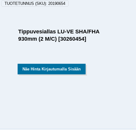
TUOTETUNNUS (SKU):
20190654
Tippuvesiallas LU-VE SHA/FHA
930mm (2 M/C) [30260454]
Näe Hinta Kirjautumalla Sisään