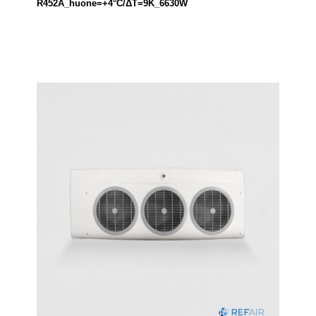
R452A_huone=+4°C/ΔT=9K_6630W