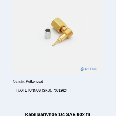
Osasto:
Putkenosat
TUOTETUNNUS (SKU):
70312624
Kapillaariyhde 1/4 SAE 90x fii