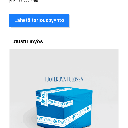
puh.
09 565 7780
.
Lähetä tarjouspyyntö
Tutustu myös