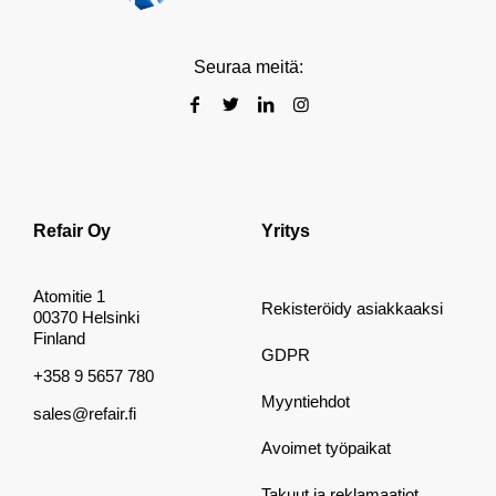
Seuraa meitä:
Refair Oy
Yritys
Atomitie 1
Rekisteröidy asiakkaaksi
00370 Helsinki
Finland
GDPR
+358 9 5657 780
Myyntiehdot
sales@refair.fi
Avoimet työpaikat
Takuut ja reklamaatiot