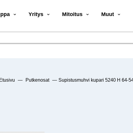
uppa
Yritys
Mitoitus
Muut
Etusivu
—
Putkenosat
—
Supistusmuhvi kupari 5240 H 64-5