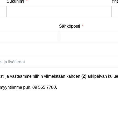
Sukunimi
Yri
Sähköposti
ti ja vastaamme niihin viimeistään kahden
(2)
arkipäivän kulue
tä myyntiimme puh.
09 565 7780
.