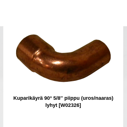
Kuparikäyrä 90° 5/8″ piippu (uros/naaras)
lyhyt [W02326]