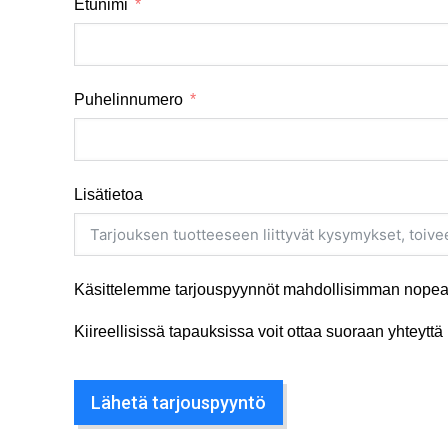
Etunimi
Puhelinnumero
Lisätietoa
Käsittelemme tarjouspyynnöt mahdollisimman nopeas
Kiireellisissä tapauksissa voit ottaa suoraan yhteyt
Lähetä tarjouspyyntö