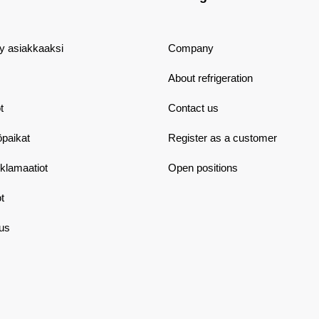
dy asiakkaaksi
Company
About refrigeration
t
Contact us
öpaikat
Register as a customer
eklamaatiot
Open positions
t
aus