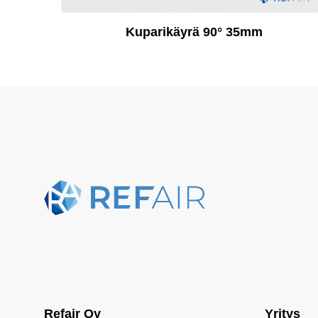
Kuparikäyrä 90° 35mm
Refair Oy
Yritys