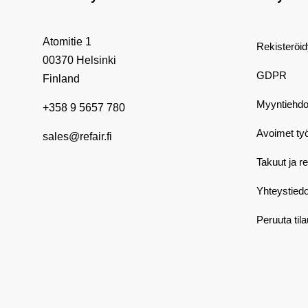
Atomitie 1
Rekisteröi
00370 Helsinki
GDPR
Finland
Myyntiehdo
+358 9 5657 780
Avoimet ty
sales@refair.fi
Takuut ja r
Yhteystiedo
Peruuta til