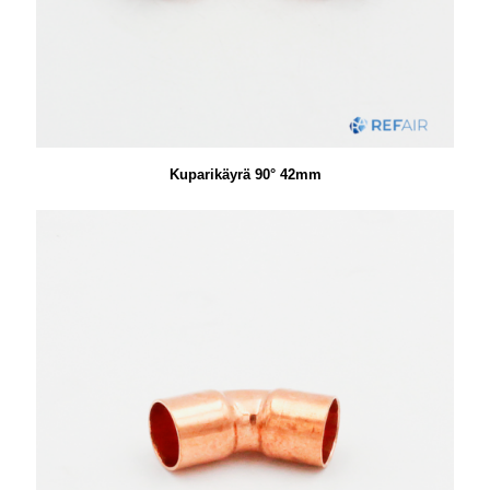
Kuparikäyrä 90° 42mm