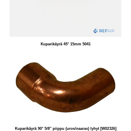
Kuparikäyrä 45° 15mm 5041
Kuparikäyrä 90° 5/8″ piippu (uros/naaras) lyhyt [W02326]