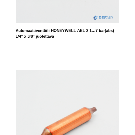
Automaattiventtiili HONEYWELL AEL 2 1…7 bar(abs)
1/4″ x 3/8″ juotettava