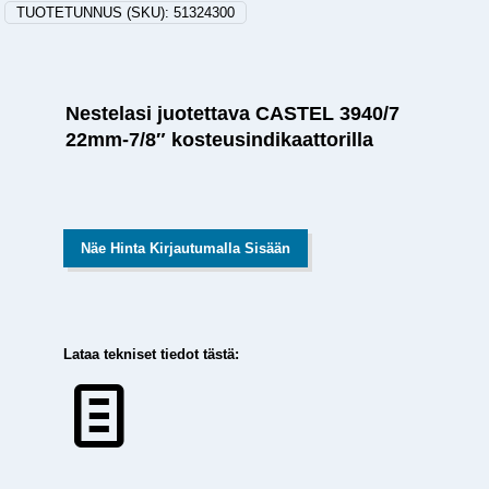
TUOTETUNNUS (SKU):
51324300
Nestelasi juotettava CASTEL 3940/7
22mm-7/8″ kosteusindikaattorilla
Näe Hinta Kirjautumalla Sisään
Lataa tekniset tiedot tästä: