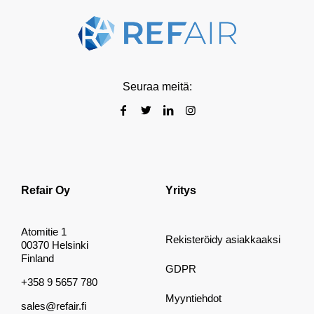
Seuraa meitä:
Refair Oy
Yritys
Atomitie 1
Rekisteröidy asiakkaaksi
00370 Helsinki
Finland
GDPR
+358 9 5657 780
Myyntiehdot
sales@refair.fi