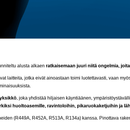
nniteltu alusta alkaen
ratkaisemaan juuri niitä ongelmia, joita
vat laitteita, jotka eivät ainoastaan toimi luotettavasti, vaan 
ominaisuuksista.
nyksikkö
, joka yhdistää hiljaisen käyntiäänen, ympäristöystäväl
iksi huoltoasemille, ravintoloihin, pikaruokaketjuihin ja lä
eiden (R449A, R452A, R513A, R134a) kanssa. Pinottava rakenn