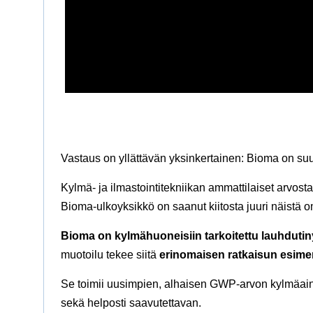
Vastaus on yllättävän yksinkertainen: Bioma on suu
Kylmä- ja ilmastointitekniikan ammattilaiset arvosta
Bioma-ulkoyksikkö on saanut kiitosta juuri näistä 
Bioma on kylmähuoneisiin tarkoitettu lauhduti
muotoilu tekee siitä
erinomaisen ratkaisun esimerk
Se toimii uusimpien, alhaisen GWP-arvon kylmäain
sekä helposti saavutettavan.