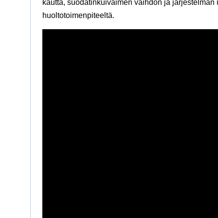
kautta, suodatinkuivaimen vaihdon ja järjestelmän u
huoltotoimenpiteeltä.