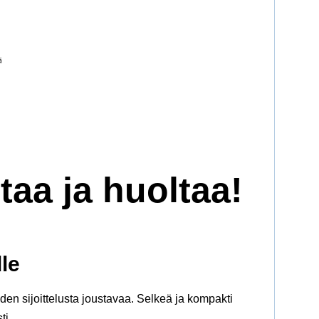
aa ja huoltaa!
le
iden sijoittelusta joustavaa. Selkeä ja kompakti
ti.