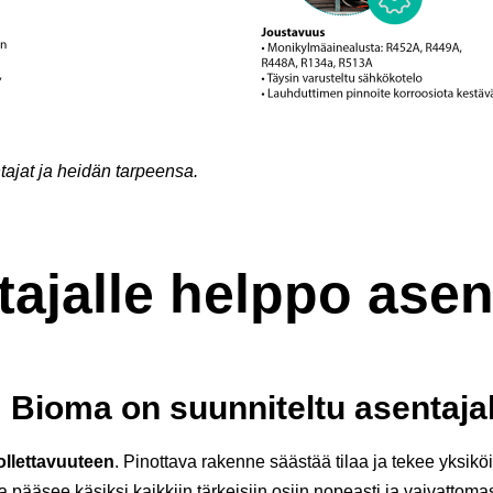
ajat ja heidän tarpeensa.
ajalle helppo asent
 Bioma on suunniteltu asentajal
ollettavuuteen
. Pinottava rakenne säästää tilaa ja tekee yksikö
pääsee käsiksi kaikkiin tärkeisiin osiin nopeasti ja vaivattomas