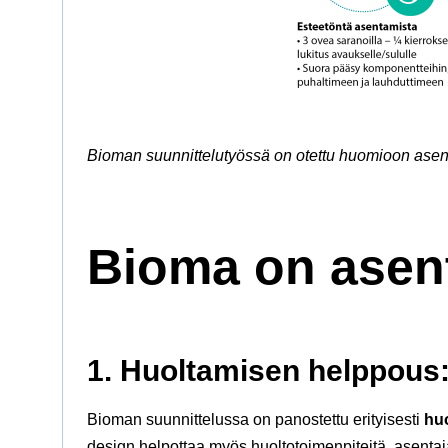
Bioman suunnittelutyössä on otettu huomioon asent
Bioma on asent
1. Huoltamisen helppous:
Bioman suunnittelussa on panostettu erityisesti
hu
design helpottaa myös huoltotoimenpiteitä, asentaja 