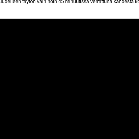
udelleen täytön vain noin 45 minuutissa verrattuna kahdesta kolm