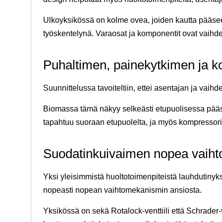
Ulkoyksikössä on kolme ovea, joiden kautta pääsee
työskentelynä. Varaosat ja komponentit ovat vaih
Puhaltimen, painekytkimen ja k
Suunnittelussa tavoiteltiin, ettei asentajan ja vaihd
Biomassa tämä näkyy selkeästi etupuolisessa pääs
tapahtuu suoraan etupuolelta, ja myös kompressori
Suodatinkuivaimen nopea vaih
Yksi yleisimmistä huoltotoimenpiteistä lauhdutiny
nopeasti nopean vaihtomekanismin ansiosta.
Yksikössä on sekä Rotalock-venttiili että Schrader