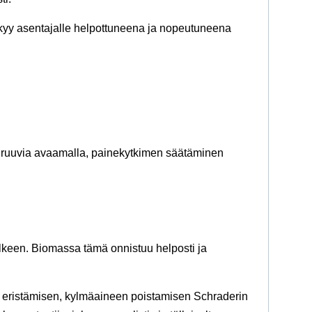
äkyy asentajalle helpottuneena ja nopeutuneena
ä ruuvia avaamalla, painekytkimen säätäminen
lkeen. Biomassa tämä onnistuu helposti ja
ean eristämisen, kylmäaineen poistamisen Schraderin