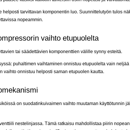
 helposti tarvittavan komponentin luo. Suunnittelutyön tulos n
dettavissa nopeammin.
ompressorin vaihto etupuolelta
ettavien tai säädettävien komponenttien välille synny esteitä.
yssä: puhaltimen vaihtaminen onnistuu etupuolelta vain neljä
n vaihto onnistuu helposti saman etupuolen kautta.
tomekanismi
ksiköissä on suodatinkuivaimen vaihto muutaman käyttötunnin jä
-venttiili nestelinjassa. Tämä ratkaisu mahdollistaa piirin nop