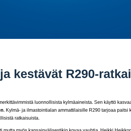
a kestävät R290-ratkais
erkittävimmistä luonnollisista kylmäaineista. Sen käyttö kasvaa
en
. Kylmä- ja ilmastointialan ammattilaisille R290 tarjoaa pait
sistä ratkaisuista.
ti mutta myös kansainvälisestikin kovaa vauhtia. Heikki Heikk