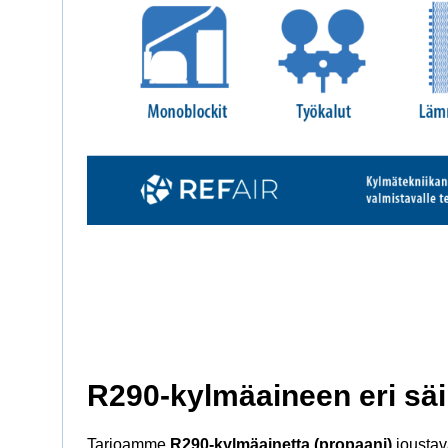
R290-kylmäaineen eri säil
Tarjoamme
R290-kylmäainetta (propaani)
joustava