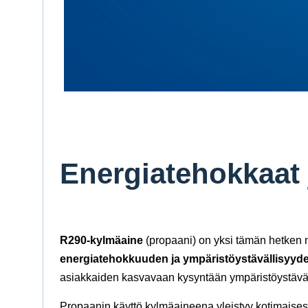
Energiatehokkaat j
R290-kylmäaine
(propaani) on yksi tämän hetken m
energiatehokkuuden ja ympäristöystävällisyyd
asiakkaiden kasvavaan kysyntään ympäristöystävälli
Propaanin käyttö kylmäaineena yleistyy kotimaises