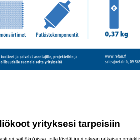
iökoot yrityksesi tarpeisiin
sti eri säiliöko’oissa, jotta löydät juuri oikean ratkaisun projektisi