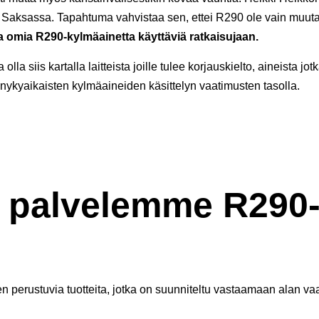
, Saksassa. Tapahtuma vahvistaa sen, ettei R290 ole vain muutam
lla omia R290-kylmäainetta käyttäviä ratkaisujaan.
la siis kartalla laitteista joille tulee korjauskielto, aineista j
ykyaikaisten kylmäaineiden käsittelyn vaatimusten tasolla.
la palvelemme R290-t
perustuvia tuotteita, jotka on suunniteltu vastaamaan alan vaat