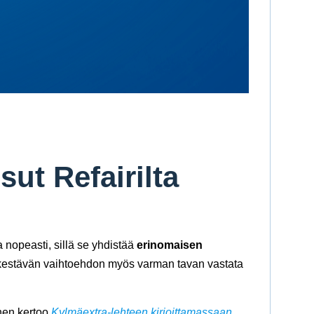
ut Refairilta
 nopeasti, sillä se yhdistää
erinomaisen
si kestävän vaihtoehdon myös varman tavan vastata
onen kertoo
Kylmäextra-lehteen kirjoittamassaan