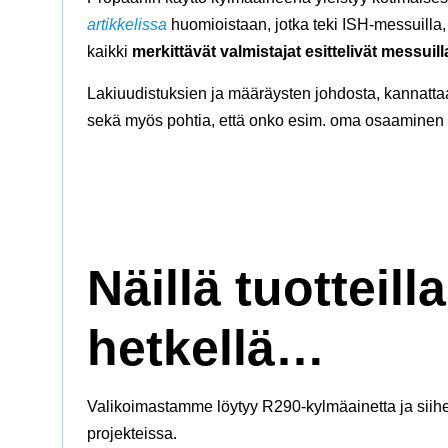
artikkelissa
huomioistaan, jotka teki ISH-messuilla
kaikki
merkittävät valmistajat esittelivät messui
Lakiuudistuksien ja määräysten johdosta, kannattaa ol
sekä myös pohtia, että onko esim. oma osaaminen n
Näillä tuotteil
hetkellä…
Valikoimastamme löytyy R290-kylmäainetta ja siihen 
projekteissa.