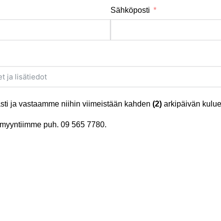
Sähköposti
ti ja vastaamme niihin viimeistään kahden
(2)
arkipäivän kulue
tä myyntiimme puh.
09 565 7780
.