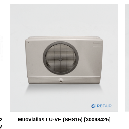
2
Muoviallas LU-VE (SHS15) [30098425]
W