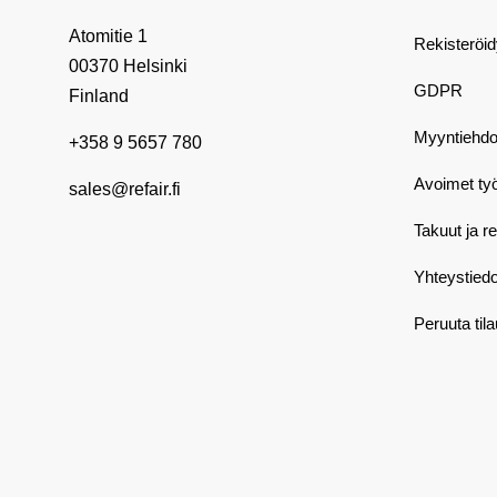
Atomitie 1
Rekisteröi
00370 Helsinki
GDPR
Finland
Myyntiehdo
+358 9 5657 780
Avoimet ty
sales@refair.fi
Takuut ja r
Yhteystiedo
Peruuta til