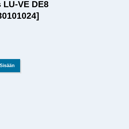
s LU-VE DE8
30101024]
 Sisään