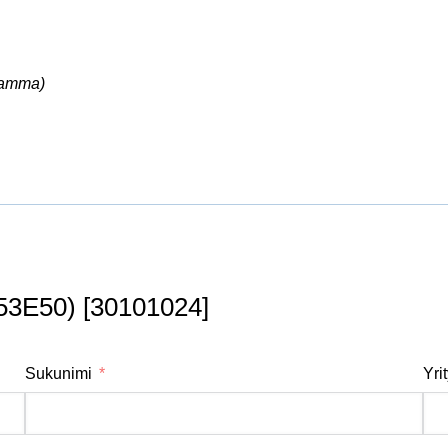
ramma)
53E50) [30101024]
Sukunimi
Yri