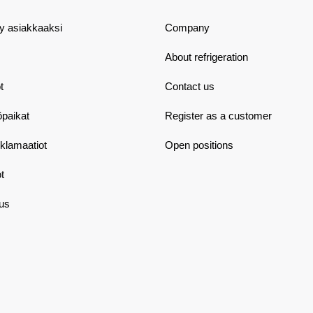
dy asiakkaaksi
Company
About refrigeration
t
Contact us
öpaikat
Register as a customer
eklamaatiot
Open positions
t
aus