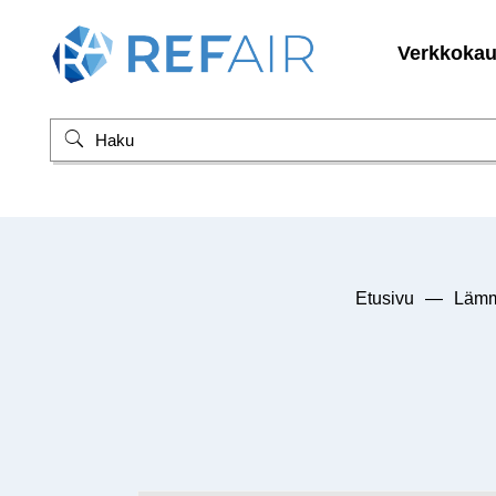
Verkkoka
Etusivu
—
Lämm