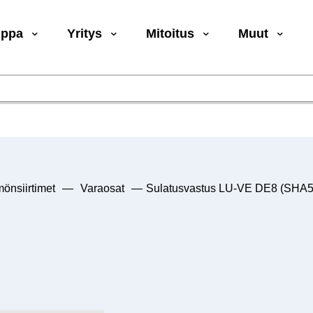
uppa
Yritys
Mitoitus
Muut
önsiirtimet
—
Varaosat
—
Sulatusvastus LU-VE DE8 (SHA5