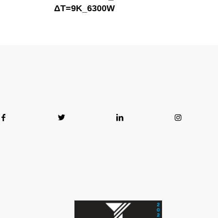
ΔT=9K_6300W