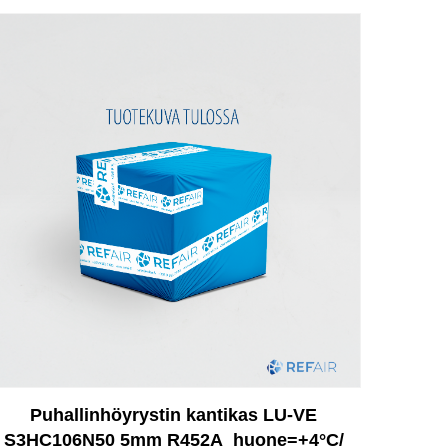
Puhallinhöyrystin kantikas LU-VE
S3HC106N50 5mm R452A_huone=+4°C/