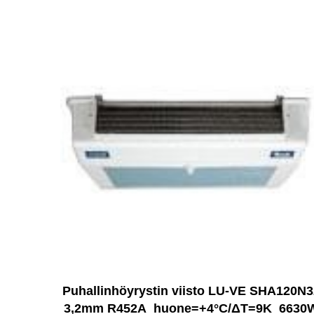
Puhallinhöyrystin viisto LU-VE SHA120N3
3,2mm R452A_huone=+4°C/ΔT=9K_6630